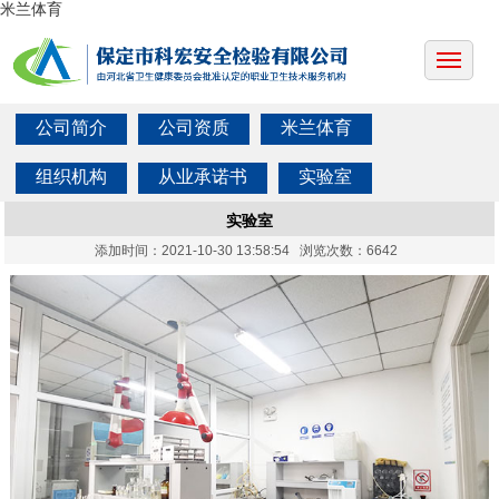
米兰体育
公司简介
公司资质
米兰体育
组织机构
从业承诺书
实验室
实验室
添加时间：2021-10-30 13:58:54 浏览次数：6642