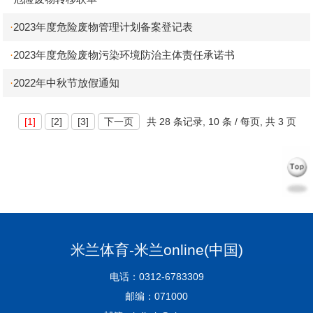
2023年度危险废物管理计划备案登记表
·
2023年度危险废物污染环境防治主体责任承诺书
·
2022年中秋节放假通知
·
[1]
[2]
[3]
下一页
共
28 条记录,
10 条 / 每页, 共
3 页
米兰体育-米兰online(中国)
电话：0312-6783309
邮编：071000