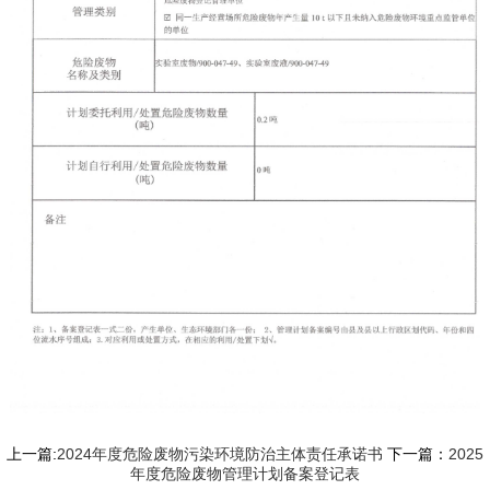
上一篇:
2024年度危险废物污染环境防治主体责任承诺书
下一篇：
2025
年度危险废物管理计划备案登记表