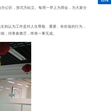
放办公区，形式为站立。每周一早上为周会，为大家分
先生则认为工作是对人生尊敬、重要、有价值的行为，
徘徊，待青春燃尽，终将一事无成。