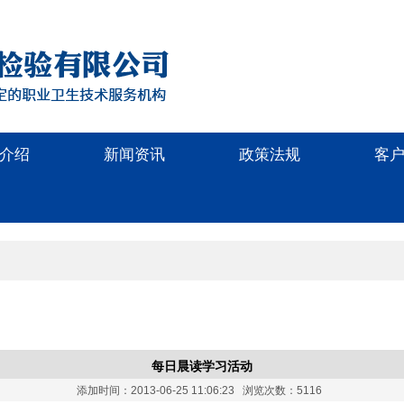
介绍
新闻资讯
政策法规
客
每日晨读学习活动
添加时间：2013-06-25 11:06:23 浏览次数：5116