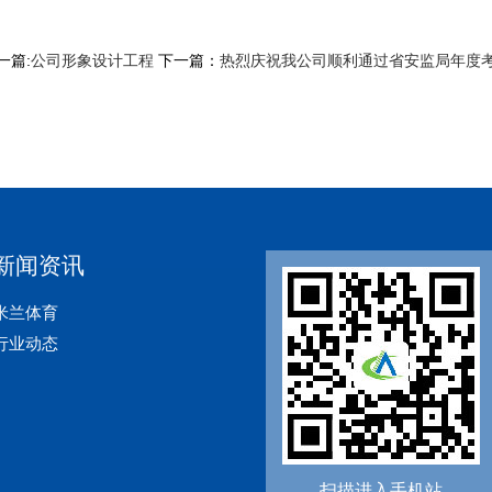
一篇:
公司形象设计工程
下一篇：
热烈庆祝我公司顺利通过省安监局年度
新闻资讯
米兰体育
行业动态
扫描进入手机站