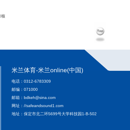
考核
米兰体育-米兰online(中国)
电话：0312-6783309
邮编：071000
邮箱：bdkeh@sina.com
网址：//safeandsound1.com
地址：保定市北二环5699号大学科技园1-B-502